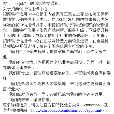
索“cmbccjob”）的后续推文通知。
关于招商银行信用卡中心
招商银行信用卡中心是国内首家真正意义上完全按照国际标
准独立运作的信用卡中心。自2002年发行国内首张符合国际
标准的双币信用卡以来，秉持招商银行“因您而变”的经营理
念，招商银行信用卡依靠产品创新、服务升级，不断提升持
卡人的用卡体验，成就了信用卡行业的领先品牌。近年来，
招商银行信用卡中心在互联网转型方面锐意进取，在金融科
技领域中开创先河，缔造了国内信用卡行业的传奇。
我们有行业领先薪酬，提供家庭全面福利，助你安家立
业；
我们有专业培训体系覆盖全职业生命周期，导师一对一辅
导助你飞速成长；
我们有专业、管理双通道发展体系，丰富轮岗机会供你选
择；
我们是全球顶尖高校人才聚集地，来到这里你更有机会直
面行业大牛；
我们鼓励你独当一面，90后已成为我们的业务主力军。
我们的未来，诚邀你来。
更多详细信息，请关注官方招聘微信公众号（cmbccjob）及
官方招聘网站（
https://zhaopin.ccc.cmbchina.com/applicant/
）。