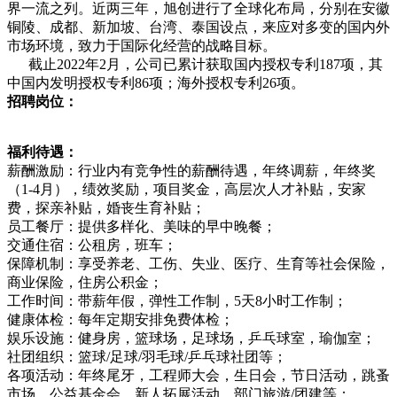
界一流之列。近两三年，旭创进行了全球化布局，分别在安徽
铜陵、成都、新加坡、台湾、泰国设点，来应对多变的国内外
市场环境，致力于国际化经营的战略目标。
截止2022年2月，公司已累计获取国内授权专利187项，其
中国内发明授权专利86项；海外授权专利26项。
招聘岗位：
福利待遇：
薪酬激励：行业内有竞争性的薪酬待遇，年终调薪，年终奖
（1-4月），绩效奖励，项目奖金，高层次人才补贴，安家
费，探亲补贴，婚丧生育补贴；
员工餐厅：提供多样化、美味的早中晚餐；
交通住宿：公租房，班车；
保障机制：享受养老、工伤、失业、医疗、生育等社会保险，
商业保险，住房公积金；
工作时间：带薪年假，弹性工作制，5天8小时工作制；
健康体检：每年定期安排免费体检；
娱乐设施：健身房，篮球场，足球场，乒乓球室，瑜伽室；
社团组织：篮球/足球/羽毛球/乒乓球社团等；
各项活动：年终尾牙，工程师大会，生日会，节日活动，跳蚤
市场，公益基金会，新人拓展活动，部门旅游/团建等；