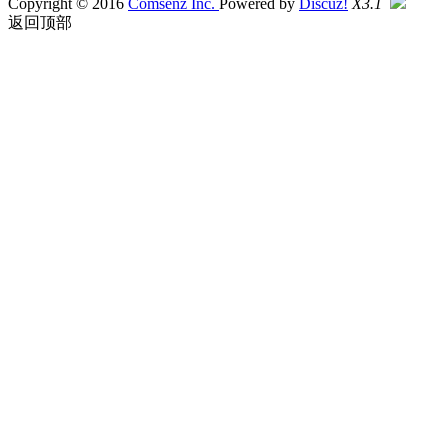
Copyright © 2016
Comsenz Inc.
Powered by
Discuz!
X3.1
返回顶部